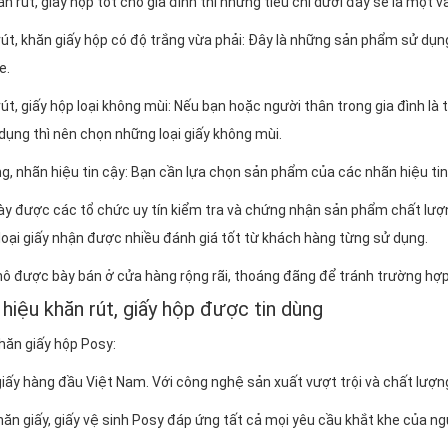
 rút, giấy hộp tốt cho gia đình thì những tiêu chí dưới đây sẽ là một 
út, khăn giấy hộp có độ trắng vừa phải: Đây là những sản phẩm sử dụn
e.
t, giấy hộp loại không mùi: Nếu bạn hoặc người thân trong gia đình là
dụng thì nên chọn những loại giấy không mùi.
ng, nhãn hiệu tin cậy: Bạn cần lựa chọn sản phẩm của các nhãn hiệu tin
y được các tổ chức uy tín kiểm tra và chứng nhận sản phẩm chất lượ
oại giấy nhận được nhiều đánh giá tốt từ khách hàng từng sử dụng.
ô được bày bán ở cửa hàng rộng rãi, thoáng đãng để tránh trường hợp 
hiệu khăn rút, giấy hộp được tin dùng
khăn giấy hộp Posy:
iấy hàng đầu Việt Nam. Với công nghệ sản xuất vượt trội và chất lượn
n giấy, giấy vệ sinh Posy đáp ứng tất cả mọi yêu cầu khắt khe của ng