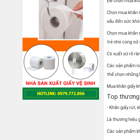
Để chọn mua khăn
Chọn mua khăn r
xấu đến sức khỏ
Chọn mua khăn rú
trẻ nhỏ cùng sử 
Có xuất xứ rõ rà
Các sản phẩm nà
thể chọn những l
Mua khăn giấy kh
Top thương 
- Khăn giấy rút, 
Là thương hiệu g
Các sản phẩm khă