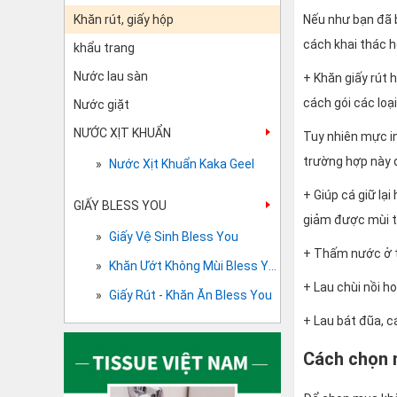
Khăn rút, giấy hộp
Nếu như bạn đã b
cách khai thác 
khẩu trang
Nước lau sàn
+ Khăn giấy rút
cách gói các loạ
Nước giặt
NƯỚC XỊT KHUẨN
Tuy nhiên mực in
trường hợp này 
Nước Xịt Khuẩn Kaka Geel
+ Giúp cá giữ lạ
GIẤY BLESS YOU
giảm được mùi t
Giấy Vệ Sinh Bless You
+ Thấm nước ở th
Khăn Ướt Không Mùi Bless You
+ Lau chùi nồi 
Giấy Rút - Khăn Ăn Bless You
+ Lau bát đũa, 
Cách chọn 