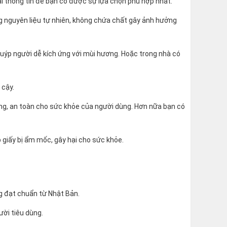
vài thông tin để bạn có được sự lựa chọn phù hợp nhất.
g nguyên liệu tự nhiên, không chứa chất gây ảnh hưởng
 tuýp người dễ kích ứng với mùi hương. Hoặc trong nhà có
 cậy.
ng, an toàn cho sức khỏe của người dùng. Hơn nữa bạn có
giấy bị ẩm mốc, gây hại cho sức khỏe.
g đạt chuẩn từ Nhật Bản.
ười tiêu dùng.