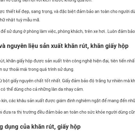
bẩn vô cùng tiện lợi với kích thước không quá lớn.
 thiết kế đẹp, sang trọng, và đặc biệt đảm bảo an toàn cho người dù
chữ nhật tuỳ mẫu mã.
để sử dụng ở phòng làm việc, phòng khách, trên xe hơi.. Luôn đảm bảo 
à nguyên liệu sản xuất khăn rút, khăn giấy hộp
t, khăn giấy hộp được sản xuất trên công nghệ hiện đại, tiên tiến nh
 sự thoải mái trong quá trình sử dụng.
 bột giấy nguyên chất tốt nhất. Giấy đảm bảo độ trắng tự nhiên mà kh
có thể dùng cho cả những làn da nhạy cảm.
 kín, các khâu sản xuất được giám định nghiêm ngặt để mang đến nh
i đưa ra thị trường đều đảm bảo an toàn cho sức khỏe người dùng cũng
 dụng của khăn rút, giấy hộp