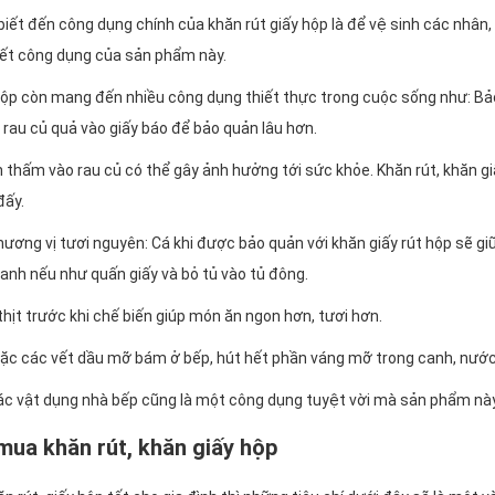
iết đến công dụng chính của khăn rút giấy hộp là để vệ sinh các nhân, 
hết công dụng của sản phẩm này.
 hộp còn mang đến nhiều công dụng thiết thực trong cuộc sống như: B
i rau củ quả vào giấy báo để bảo quản lâu hơn.
 thấm vào rau củ có thể gây ảnh hưởng tới sức khỏe. Khăn rút, khăn giấ
đấy.
i hương vị tươi nguyên: Cá khi được bảo quản với khăn giấy rút hộp sẽ g
anh nếu như quấn giấy và bỏ tủ vào tủ đông.
ịt trước khi chế biến giúp món ăn ngon hơn, tươi hơn.
hoặc các vết dầu mỡ bám ở bếp, hút hết phần váng mỡ trong canh, nư
các vật dụng nhà bếp cũng là một công dụng tuyệt vời mà sản phẩm này
mua khăn rút, khăn giấy hộp