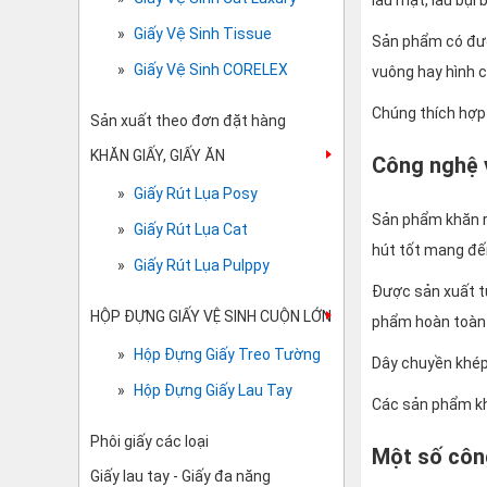
lau mặt, lau bụi 
Giấy Vệ Sinh Tissue
Sản phẩm có được
Giấy Vệ Sinh CORELEX
vuông hay hình 
Chúng thích hợp 
Sản xuất theo đơn đặt hàng
KHĂN GIẤY, GIẤY ĂN
Công nghệ v
Giấy Rút Lụa Posy
Sản phẩm khăn rú
Giấy Rút Lụa Cat
hút tốt mang đến
Giấy Rút Lụa Pulppy
Được sản xuất từ
HỘP ĐỰNG GIẤY VỆ SINH CUỘN LỚN
phẩm hoàn toàn 
Hộp Đựng Giấy Treo Tường
Dây chuyền khép
Hộp Đựng Giấy Lau Tay
Các sản phẩm kh
Phôi giấy các loại
Một số công
Giấy lau tay - Giấy đa năng