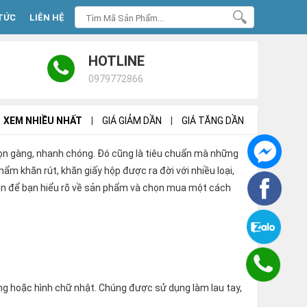
TỨC
LIÊN HỆ
HOTLINE
0979772866
XEM NHIỀU NHẤT
|
GIÁ GIẢM DẦN
|
GIÁ TĂNG DẦN
 gọn gàng, nhanh chóng. Đó cũng là tiêu chuẩn mà những
m khăn rút, khăn giấy hộp được ra đời với nhiều loại,
tin để bạn hiểu rõ về sản phẩm và chọn mua một cách
ông hoặc hình chữ nhật. Chúng được sử dụng làm lau tay,