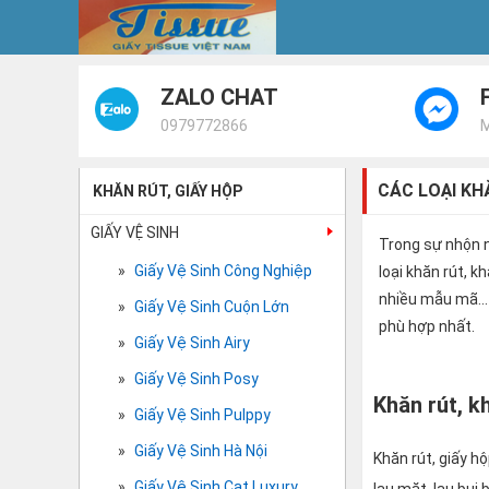
ZALO CHAT
0979772866
CÁC LOẠI KH
KHĂN RÚT, GIẤY HỘP
GIẤY VỆ SINH
Trong sự nhộn n
Giấy Vệ Sinh Công Nghiệp
loại khăn rút, 
nhiều mẫu mã...
Giấy Vệ Sinh Cuộn Lớn
phù hợp nhất.
Giấy Vệ Sinh Airy
Giấy Vệ Sinh Posy
Khăn rút, k
Giấy Vệ Sinh Pulppy
Giấy Vệ Sinh Hà Nội
Khăn rút, giấy h
Giấy Vệ Sinh Cat Luxury