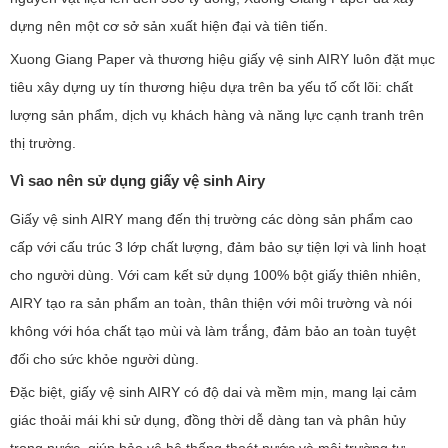
dựng nên một cơ sở sản xuất hiện đại và tiên tiến.
Xuong Giang Paper và thương hiệu giấy vệ sinh AIRY luôn đặt mục
tiêu xây dựng uy tín thương hiệu dựa trên ba yếu tố cốt lõi: chất
lượng sản phẩm, dịch vụ khách hàng và năng lực cạnh tranh trên
thị trường.
Vì sao nên sử dụng giấy vệ sinh Airy
Giấy vệ sinh AIRY mang đến thị trường các dòng sản phẩm cao
cấp với cấu trúc 3 lớp chất lượng, đảm bảo sự tiện lợi và linh hoạt
cho người dùng. Với cam kết sử dụng 100% bột giấy thiên nhiên,
AIRY tạo ra sản phẩm an toàn, thân thiện với môi trường và nói
không với hóa chất tạo mùi và làm trắng, đảm bảo an toàn tuyệt
đối cho sức khỏe người dùng.
Đặc biệt, giấy vệ sinh AIRY có độ dai và mềm mịn, mang lại cảm
giác thoải mái khi sử dụng, đồng thời dễ dàng tan và phân hủy
trong nước, giúp bảo vệ hệ thống thoát nước và môi trường tự