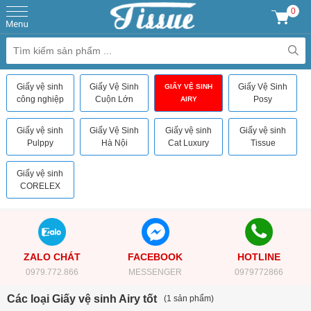
0
Giấy vệ sinh
Giấy Vệ Sinh
Giấy Vệ Sinh
GIẤY VỆ SINH
công nghiệp
Cuộn Lớn
Posy
AIRY
Giấy vệ sinh
Giấy Vệ Sinh
Giấy vệ sinh
Giấy vệ sinh
Pulppy
Hà Nội
Cat Luxury
Tissue
Giấy vệ sinh
CORELEX
ZALO CHÁT
FACEBOOK
HOTLINE
0979.772.866
MESSENGER
0979772866
Các loại Giấy vệ sinh Airy tốt
(1 sản phẩm)