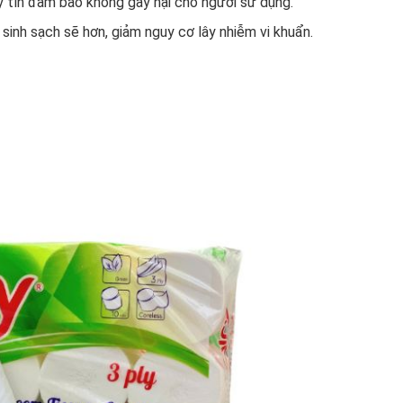
y tín đảm bảo không gây hại cho người sử dụng.
 sinh sạch sẽ hơn, giảm nguy cơ lây nhiễm vi khuẩn.