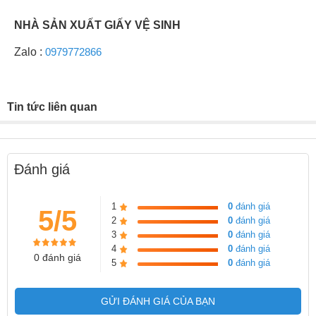
NHÀ SẢN XUẤT GIẤY VỆ SINH
Zalo :
0979772866
Tin tức liên quan
Đánh giá
1
0
đánh giá
5/5
2
0
đánh giá
3
0
đánh giá
4
0
đánh giá
0 đánh giá
5
0
đánh giá
GỬI ĐÁNH GIÁ CỦA BẠN