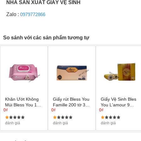
NHÀ SẢN XUẤT GIẤY VỆ SINH
Zalo :
0979772866
So sánh với các sản phẩm tương tự
Khăn Ướt Không
Giấy rút Bless You
Giấy Vệ Sinh Bles
Mùi Bless You 100
Famille 200 tờ 3
You L'amour 9
0₫
0₫
0₫
Miếng
lớp
cuộn 3 lớp
đánh giá
đánh giá
đánh giá