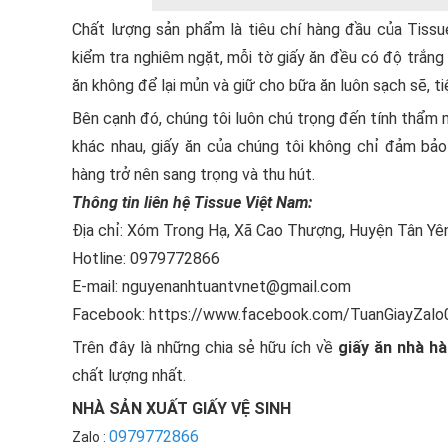
Chất lượng sản phẩm là tiêu chí hàng đầu của Tissue
kiểm tra nghiêm ngặt, mỗi tờ giấy ăn đều có độ trắng 
ăn không để lại mủn và giữ cho bữa ăn luôn sạch sẽ, tiệ
Bên cạnh đó, chúng tôi luôn chú trọng đến tính thẩm 
khác nhau, giấy ăn của chúng tôi không chỉ đảm bả
hàng trở nên sang trọng và thu hút.
Thông tin liên hệ Tissue Việt Nam:
Địa chỉ: Xóm Trong Hạ, Xã Cao Thượng, Huyện Tân Yên
Hotline: 0979772866
E-mail: nguyenanhtuantvnet@gmail.com
Facebook: https://www.facebook.com/TuanGiayZal
Trên đây là những chia sẻ hữu ích về
giấy ăn nhà h
chất lượng nhất.
NHÀ SẢN XUẤT GIẤY VỆ SINH
0979772866
Zalo :