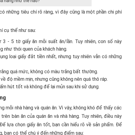
hà hàng như thế nào?
có những tiêu chí rõ ràng, vì đây cũng là một phần chi phí
hí cụ thể như sau:
3 - 5 tờ giấy ăn mỗi suất ăn/lần. Tuy nhiên, con số này
ng như thói quen của khách hàng.
ng loại giấy đắt tiền nhất, nhưng tuy nhiên vẫn có những
trắng quá mức, không có màu trắng bất thường.
về độ mềm mịn, nhưng cũng không nên quá thô ráp.
hấm hút tốt và không để lại mủn sau khi sử dụng.
ợng
ng mỗi nhà hàng và quán ăn. Vì vậy, không khó để thấy các
trên bàn ăn của quán ăn và nhà hàng. Tuy nhiên, điều này
ể lựa chọn giấy ăn tốt, bạn cần hiểu rõ về sản phẩm. Để
ng, bạn có thể chú ý đến những điểm sau: