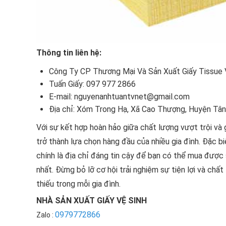
Thông tin liên hệ:
Công Ty CP Thương Mại Và Sản Xuất Giấy Tissue
Tuấn Giấy: 097 977 2866
E-mail: nguyenanhtuantvnet@gmail.com
Địa chỉ: Xóm Trong Hạ, Xã Cao Thượng, Huyện Tân
Với sự kết hợp hoàn hảo giữa chất lượng vượt trội và g
trở thành lựa chọn hàng đầu của nhiều gia đình. Đặc b
chính là địa chỉ đáng tin cậy để bạn có thể mua được
nhất. Đừng bỏ lỡ cơ hội trải nghiệm sự tiện lợi và ch
thiếu trong mỗi gia đình.
NHÀ SẢN XUẤT GIẤY VỆ SINH
0979772866
Zalo :