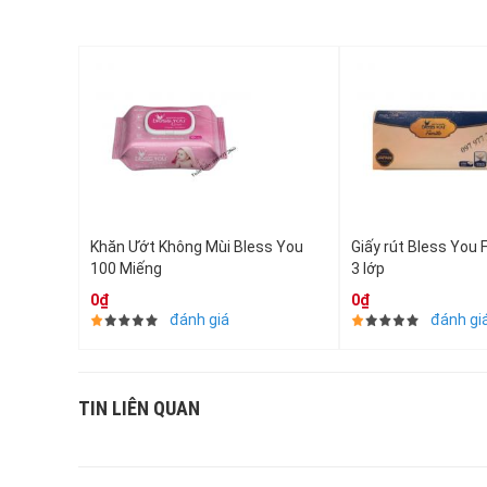
Khăn Ướt Không Mùi Bless You
Giấy rút Bless You 
100 Miếng
3 lớp
0₫
0₫
đánh giá
đánh gi
TIN LIÊN QUAN