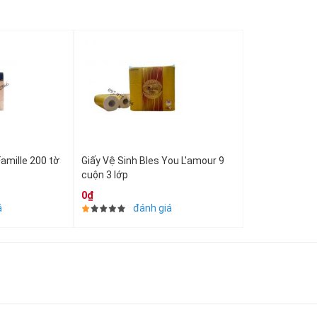
Famille 200 tờ
Giấy Vệ Sinh Bles You L'amour 9
cuộn 3 lớp
0₫
á
đánh giá