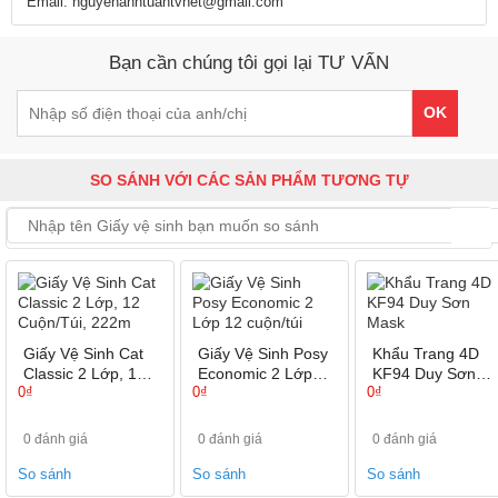
Email: nguyenanhtuantvnet@gmail.com
Bạn cần chúng tôi gọi lại TƯ VẤN
OK
SO SÁNH VỚI CÁC SẢN PHẨM TƯƠNG TỰ
Giấy Vệ Sinh Cat
Giấy Vệ Sinh Posy
Khẩu Trang 4D
Classic 2 Lớp, 12
Economic 2 Lớp
KF94 Duy Sơn
0₫
0₫
0₫
Cuộn/Túi, 222m
12 cuộn/túi
Mask
0 đánh giá
0 đánh giá
0 đánh giá
So sánh
So sánh
So sánh