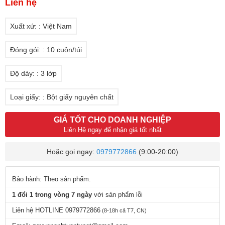
Liên hệ
Xuất xứ: : Việt Nam
Đóng gói: : 10 cuộn/túi
Độ dày: : 3 lớp
Loại giấy: : Bột giấy nguyên chất
GIÁ TỐT CHO DOANH NGHIỆP
Liên Hệ ngay để nhận giá tốt nhất
Hoặc gọi ngay:
0979772866
(9:00-20:00)
Bảo hành: Theo sản phẩm.
1 đổi 1 trong vòng 7 ngày
với sản phẩm lỗi
Liên hệ HOTLINE 0979772866
(8-18h cả T7, CN)