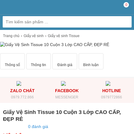
0
Trang chủ
Giấy vệ sinh
Giấy vệ sinh Tissue
Thông số
Thông tin
Đánh giá
Bình luận
ZALO CHÁT
FACEBOOK
HOTLINE
0979.772.866
MESSENGER
0979772866
Giấy Vệ Sinh Tissue 10 Cuộn 3 Lớp CAO CẤP,
ĐẸP RẺ
0 đánh giá