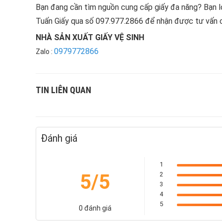
Bạn đang cần tìm nguồn cung cấp giấy đa năng? Bạn lo
Tuấn Giấy qua số 097.977.2866 để nhận được tư vấn ch
NHÀ SẢN XUẤT GIẤY VỆ SINH
0979772866
Zalo :
TIN LIÊN QUAN
Đánh giá
1
5/5
2
3
4
5
0 đánh giá