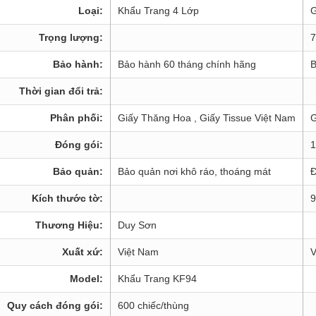
Loại:
Khẩu Trang 4 Lớp
G
Trọng lượng:
7
Bảo hành:
Bảo hành 60 tháng chính hãng
B
Thời gian đổi trả:
Phân phối:
Giấy Thăng Hoa , Giấy Tissue Việt Nam
G
Đóng gói:
1
Bảo quản:
Bảo quản nơi khô ráo, thoáng mát
Đ
Kích thước tờ:
9
Thương Hiệu:
Duy Sơn
Xuất xứ:
Việt Nam
V
Model:
Khẩu Trang KF94
Quy cách đóng gói:
600 chiếc/thùng