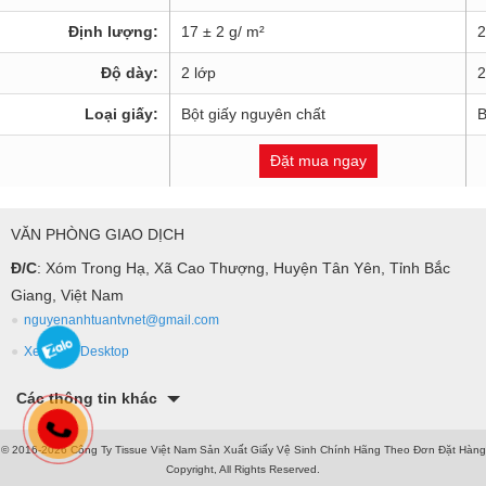
Định lượng:
17 ± 2 g/ m²
2
Độ dày:
2 lớp
2
Loại giấy:
Bột giấy nguyên chất
B
Đặt mua ngay
VĂN PHÒNG GIAO DỊCH
Đ/C
: Xóm Trong Hạ, Xã Cao Thượng, Huyện Tân Yên, Tỉnh Bắc
Giang, Việt Nam
nguyenanhtuantvnet@gmail.com
Xem bản Desktop
Các thông tin khác
© 2016-2026 Công Ty Tissue Việt Nam Sản Xuất Giấy Vệ Sinh Chính Hãng Theo Đơn Đặt Hàng
Copyright, All Rights Reserved.