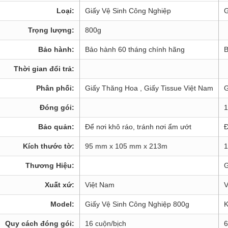
Loại:
Giấy Vệ Sinh Công Nghiệp
G
Trọng lượng:
800g
Bảo hành:
Bảo hành 60 tháng chính hãng
B
Thời gian đổi trả:
Phân phối:
Giấy Thăng Hoa , Giấy Tissue Việt Nam
G
Đóng gói:
1
Bảo quản:
Để nơi khô ráo, tránh nơi ẩm ướt
Đ
Kích thước tờ:
95 mm x 105 mm x 213m
1
Thương Hiệu:
G
Xuất xứ:
Việt Nam
V
Model:
Giấy Vệ Sinh Công Nghiệp 800g
K
Quy cách đóng gói:
16 cuộn/bịch
6