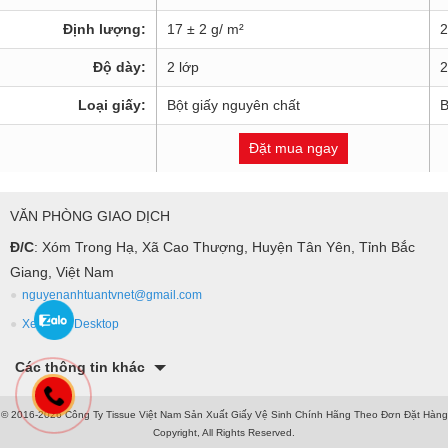
Định lượng:
17 ± 2 g/ m²
2
Độ dày:
2 lớp
2
Loại giấy:
Bột giấy nguyên chất
B
Đặt mua ngay
VĂN PHÒNG GIAO DỊCH
Đ/C
: Xóm Trong Hạ, Xã Cao Thượng, Huyện Tân Yên, Tỉnh Bắc
Giang, Việt Nam
nguyenanhtuantvnet@gmail.com
Xem bản Desktop
Các thông tin khác
© 2016-2026 Công Ty Tissue Việt Nam Sản Xuất Giấy Vệ Sinh Chính Hãng Theo Đơn Đặt Hàng
Copyright, All Rights Reserved.