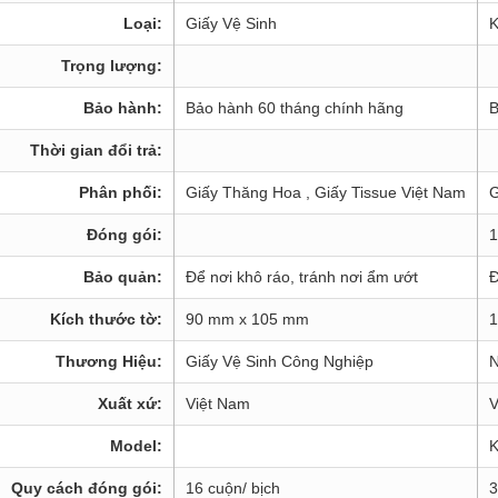
Loại:
Giấy Vệ Sinh
K
Trọng lượng:
Bảo hành:
Bảo hành 60 tháng chính hãng
B
Thời gian đổi trả:
Phân phối:
Giấy Thăng Hoa , Giấy Tissue Việt Nam
G
Đóng gói:
1
Bảo quản:
Để nơi khô ráo, tránh nơi ẩm ướt
Đ
Kích thước tờ:
90 mm x 105 mm
1
Thương Hiệu:
Giấy Vệ Sinh Công Nghiệp
N
Xuất xứ:
Việt Nam
V
Model:
K
Quy cách đóng gói:
16 cuộn/ bịch
3