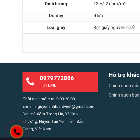
Định lượng:
13 +/-2 gam/m2
Độ dày:
4 lớp
Loại giấy:
Bột giấy nguyên chất
Hỗ trợ khác
0979772866
HOTLINE
Chính sách đổi 
Chính sách bảo
Thời gian mở cửa: 9:00-20:00
E-mail: nguyenanhtuantvnet@gmail.com
Địa chỉ: Xóm Trong Hạ, Xã Cao
Thượng, Huyện Tân Yên, Tỉnh Bắc
Giang, Việt Nam