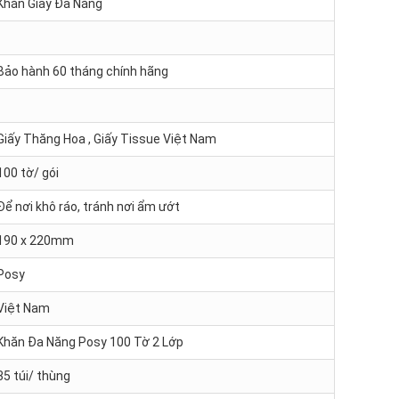
Khăn Giấy Đa Năng
Bảo hành 60 tháng chính hãng
Giấy Thăng Hoa , Giấy Tissue Việt Nam
100 tờ/ gói
Để nơi khô ráo, tránh nơi ẩm ướt
190 x 220mm
Posy
Việt Nam
Khăn Đa Năng Posy 100 Tờ 2 Lớp
35 túi/ thùng