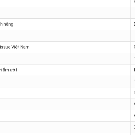
nh hãng
Tissue Việt Nam
ơi ẩm ướt