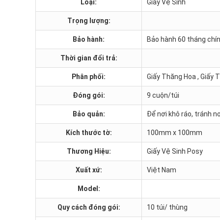
Loại:
Giấy Vệ Sinh
Trọng lượng:
Bảo hành:
Bảo hành 60 tháng chí
Thời gian đổi trả:
Phân phối:
Giấy Thăng Hoa , Giấy 
Đóng gói:
9 cuộn/túi
Bảo quản:
Để nơi khô ráo, tránh n
Kích thước tờ:
100mm x 100mm
Thương Hiệu:
Giấy Vệ Sinh Posy
Xuất xứ:
Việt Nam
Model:
Quy cách đóng gói:
10 túi/ thùng