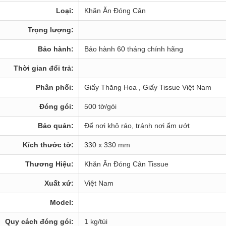
Loại:
Khăn Ăn Đóng Cân
Trọng lượng:
Bảo hành:
Bảo hành 60 tháng chính hãng
Thời gian đổi trả:
Phân phối:
Giấy Thăng Hoa , Giấy Tissue Việt Nam
Đóng gói:
500 tờ/gói
Bảo quản:
Để nơi khô ráo, tránh nơi ẩm ướt
Kích thước tờ:
330 x 330 mm
Thương Hiệu:
Khăn Ăn Đóng Cân Tissue
Xuất xứ:
Việt Nam
Model:
Quy cách đóng gói:
1 kg/túi