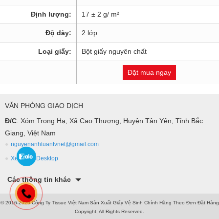
Định lượng:
17 ± 2 g/ m²
Độ dày:
2 lớp
Loại giấy:
Bột giấy nguyên chất
Đặt mua ngay
VĂN PHÒNG GIAO DỊCH
Đ/C
: Xóm Trong Hạ, Xã Cao Thượng, Huyện Tân Yên, Tỉnh Bắc
Giang, Việt Nam
nguyenanhtuantvnet@gmail.com
Xem bản Desktop
Các thông tin khác
© 2016-2026 Công Ty Tissue Việt Nam Sản Xuất Giấy Vệ Sinh Chính Hãng Theo Đơn Đặt Hàng
Copyright, All Rights Reserved.