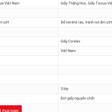
sue Việt Nam
Giấy Thăng Hoa , Giấy Tissue V
ẩm ướt
Để nơi khô ráo, tránh nơi ẩm ướ
Giấy Corelex
Việt Nam
3 lớp
Bột giấy nguyên chất
t mua ngay