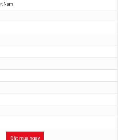
iệt Nam
t
Đặt mua ngay