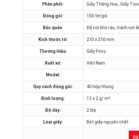
Phân phối:
Giấy Thăng Hoa , Giấy Tis
Đóng gói:
150 tờ/gói
Bảo quản:
Để nơi khô ráo, tránh nơi 
Kích thước tờ:
210 x 210 mm
Thương Hiệu:
Giấy Posy
Xuất xứ:
Việt Nam
Model:
Quy cách đóng gói:
40 hộp/thùng
Định lượng:
13 ± 2 g/ m²
Độ dày:
2 lớp
Loại giấy:
Bột giấy nguyên chất
Đặ