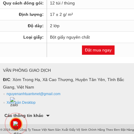
Quy cách đóng gói:
12 túi / thùng
Định lượng:
17 ± 2 g/ m²
Độ dày:
2 lớp
Loại giấy:
Bột giấy nguyên chất
Đặt mua ngay
VĂN PHÒNG GIAO DỊCH
Đ/C
: Xóm Trong Hạ, Xã Cao Thượng, Huyện Tân Yên, Tỉnh Bắc
Giang, Việt Nam
nguyenanhtuantvnet@gmail.com
Xem bản Desktop
Các thông tin khác
© 2016-2026 Công Ty Tissue Việt Nam Sản Xuất Giấy Vệ Sinh Chính Hãng Theo Đơn Đặt Hàng