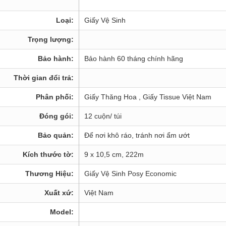
Loại:
Giấy Vệ Sinh
Trọng lượng:
Bảo hành:
Bảo hành 60 tháng chính hãng
Thời gian đổi trả:
Phân phối:
Giấy Thăng Hoa , Giấy Tissue Việt Nam
Đóng gói:
12 cuộn/ túi
Bảo quản:
Để nơi khô ráo, tránh nơi ẩm ướt
Kích thước tờ:
9 x 10,5 cm, 222m
Thương Hiệu:
Giấy Vệ Sinh Posy Economic
Xuất xứ:
Việt Nam
Model: