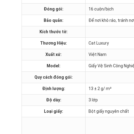
Đóng gói:
16 cuộn/bịch
Bảo quản:
Để nơi khô ráo, tránh n
Kích thước tờ:
Thương Hiệu:
Cat Luxury
Xuất xứ:
Việt Nam
Model:
Giấy Vệ Sinh Công Nghiệ
Quy cách đóng gói:
Định lượng:
13 ± 2 g/ m²
Độ dày:
3 lớp
Loại giấy:
Bột giấy nguyên chất