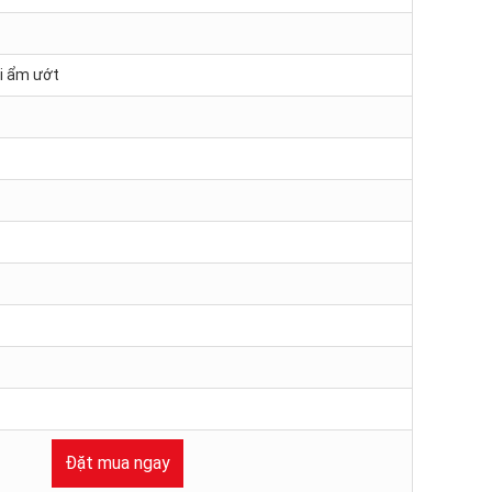
ơi ẩm ướt
Đặt mua ngay