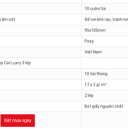
10 cuộn/túi
ơi ẩm ướt
Để nơi khô ráo, tránh n
95x105mm
Posy
Việt Nam
p Cat Luxry 3 lớp
10 túi/thùng
17 ± 2 g/ m²
2 lớp
Bột giấy nguyên chất
Đặt mua ngay