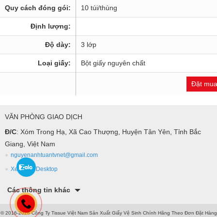
Quy cách đóng gói:
10 túi/thùng
Định lượng:
Độ dày:
3 lớp
Loại giấy:
Bột giấy nguyên chất
Đặt mua
VĂN PHÒNG GIAO DỊCH
Đ/C
: Xóm Trong Hạ, Xã Cao Thượng, Huyện Tân Yên, Tỉnh Bắc
Giang, Việt Nam
nguyenanhtuantvnet@gmail.com
Xem bản Desktop
Các thông tin khác
© 2016-2026 Công Ty Tissue Việt Nam Sản Xuất Giấy Vệ Sinh Chính Hãng Theo Đơn Đặt Hàng