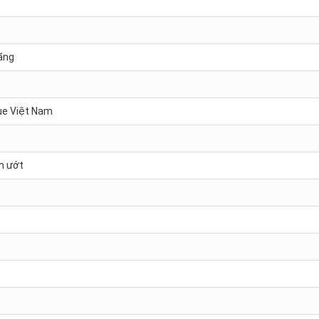
ãng
sue Việt Nam
ẩm ướt