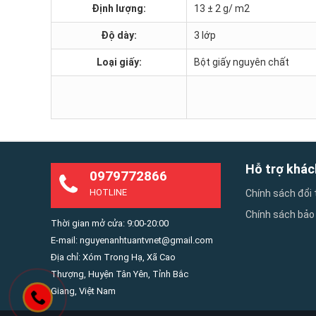
Định lượng:
13 ± 2 g/ m2
Độ dày:
3 lớp
Loại giấy:
Bột giấy nguyên chất
Hỗ trợ khác
0979772866
HOTLINE
Chính sách đổi 
Chính sách bảo
Thời gian mở cửa: 9:00-20:00
E-mail: nguyenanhtuantvnet@gmail.com
Địa chỉ: Xóm Trong Hạ, Xã Cao
Thượng, Huyện Tân Yên, Tỉnh Bắc
Giang, Việt Nam