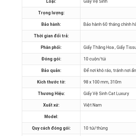
Loại:
Giấy Vệ Sinh
Trọng lượng:
Bảo hành:
Bảo hành 60 tháng chính h
Thời gian đổi trả:
Phân phối:
Giấy Thăng Hoa , Giấy Tis
Đóng gói:
10 cuộn/túi
Bảo quản:
Để nơi khô ráo, tránh nơi 
Kích thước tờ:
98 x 100 mm, 310m
Thương Hiệu:
Giấy Vệ Sinh Cat Luxury
Xuất xứ:
Việt Nam
Model:
Quy cách đóng gói:
10 túi/thùng