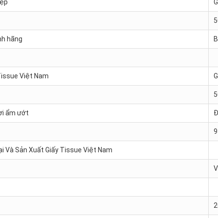
iệp
G
5
nh hãng
B
Tissue Việt Nam
G
5
nơi ẩm ướt
Đ
9
 Và Sản Xuất Giấy Tissue Việt Nam
V
2