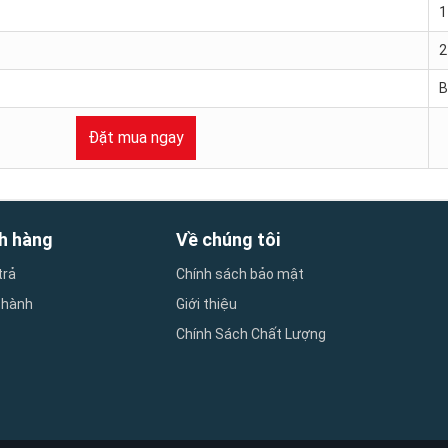
1
2
B
Đặt mua ngay
h hàng
Về chúng tôi
trả
Chính sách bảo mật
 hành
Giới thiệu
Chính Sách Chất Lượng