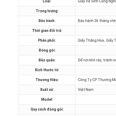
Loại:
Giấy Vệ Sinh Công Ngh
Trọng lượng:
Bảo hành:
Bảo hành 36 tháng chí
Thời gian đổi trả:
Phân phối:
Giấy Thăng Hoa , Giấy 
Đóng gói:
Bảo quản:
Để nơi khô ráo, tránh 
Kích thước tờ:
Thương Hiệu:
Công Ty CP Thương Mại
Xuất xứ:
Việt Nam
Model:
Quy cách đóng gói: