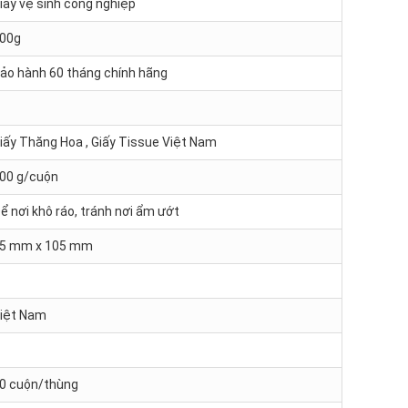
iấy vệ sinh công nghiệp
00g
ảo hành 60 tháng chính hãng
iấy Thăng Hoa , Giấy Tissue Việt Nam
00 g/cuộn
ể nơi khô ráo, tránh nơi ẩm ướt
5 mm x 105 mm
iệt Nam
0 cuộn/thùng