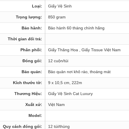
Loại:
Giấy Vệ Sinh
Trọng lượng:
850 gram
Bảo hành:
Bảo hành 60 tháng chính hãng
Thời gian đổi trả:
Phân phối:
Giấy Thăng Hoa , Giấy Tissue Việt Nam
Đóng gói:
12 cuộn/túi
Bảo quản:
Bảo quản nơi khô ráo, thoáng mát
Kích thước tờ:
9 x 10,5 cm, 222m
Thương Hiệu:
Giấy Vệ Sinh Cat Luxury
Xuất xứ:
Việt Nam
Model:
Quy cách đóng gói:
12 túi/thùng