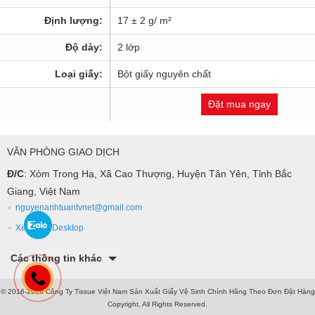
Định lượng:
17 ± 2 g/ m²
Độ dày:
2 lớp
Loại giấy:
Bột giấy nguyên chất
Đặt mua ngay
VĂN PHÒNG GIAO DỊCH
Đ/C
: Xóm Trong Hạ, Xã Cao Thượng, Huyện Tân Yên, Tỉnh Bắc
Giang, Việt Nam
nguyenanhtuantvnet@gmail.com
Xem bản Desktop
Các thông tin khác
© 2016-2026 Công Ty Tissue Việt Nam Sản Xuất Giấy Vệ Sinh Chính Hãng Theo Đơn Đặt Hàng
Copyright, All Rights Reserved.