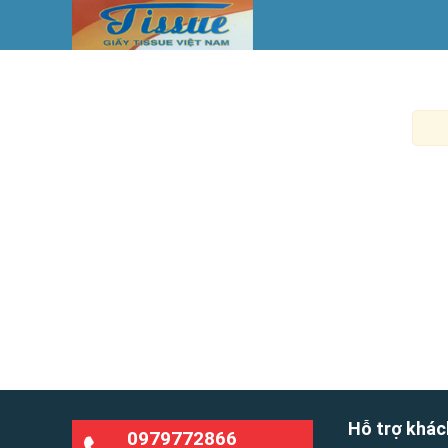
Hỗ trợ khác
0979772866