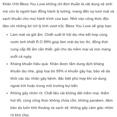
Khăn Ướt Bless You Love không chỉ đơn thuần là vật dụng vệ sinh
mà còn là người bạn đồng hành lý tưởng, mang đến sự tươi mát và
sạch khuẩn cho mọi hành trình của bạn. Nhờ vào công thức độc
đáo với những lợi ích lý tính vượt trội, Bless You Love sẽ giúp bạn:
Làm mát và giữ ẩm: Chiết xuất lô hội dịu nhẹ kết hợp cùng
nước tinh khiết R.O 99% giúp làm mát da tức thì, đồng thời
cung cấp độ ẩm cần thiết, giữ cho da mềm mại và mịn màng
suốt cả ngày.
Kháng khuẩn hiệu quả: Khăn được tẩm dung dịch kháng
khuẩn dịu nhẹ, giúp loại bỏ 99% vi khuẩn gây hại, bảo vệ da
khỏi các tác nhân gây bệnh, đặc biệt phù hợp khi sử dụng
ngoài trời hoặc trong môi trường bụi bẩn.
Không gây nhờn rít: Chất liệu vải không dệt mềm mại, thấm
hút tốt, cùng công thức không chứa cồn, không paraben, đảm
bảo da luôn khô thoáng và sạch sẽ, không gây cảm giác nhờn
rít khó chịu.