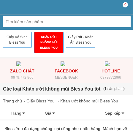
0
Giấy Vệ Sinh
Giấy Rút - Khăn
KHĂN ƯỚT
Bless You
Ăn Bless You
KHÔNG MÙI
BLESS YOU
ZALO CHÁT
FACEBOOK
HOTLINE
0979.772.866
MESSENGER
0979772866
Các loại Khăn ướt không mùi Bless You tốt
(1 sản phẩm)
Trang chủ
Giấy Bless You
Khăn ướt không mùi Bless You
Hãng
Giá
Sắp xếp
Bless You đa dạng chủng loại cũng như nhãn hàng. Mách bạn về