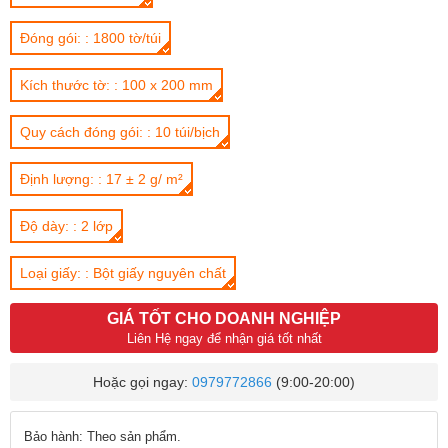
Đóng gói: : 1800 tờ/túi
Kích thước tờ: : 100 x 200 mm
Quy cách đóng gói: : 10 túi/bịch
Định lượng: : 17 ± 2 g/ m²
Độ dày: : 2 lớp
Loại giấy: : Bột giấy nguyên chất
GIÁ TỐT CHO DOANH NGHIỆP
Liên Hệ ngay để nhận giá tốt nhất
Hoặc gọi ngay:
0979772866
(9:00-20:00)
Bảo hành: Theo sản phẩm.