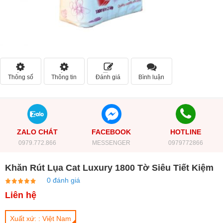
Thông số
Thông tin
Đánh giá
Bình luận
ZALO CHÁT
FACEBOOK
HOTLINE
0979.772.866
MESSENGER
0979772866
Khăn Rút Lụa Cat Luxury 1800 Tờ Siêu Tiết Kiệm
0 đánh giá
Liên hệ
Xuất xứ: : Việt Nam