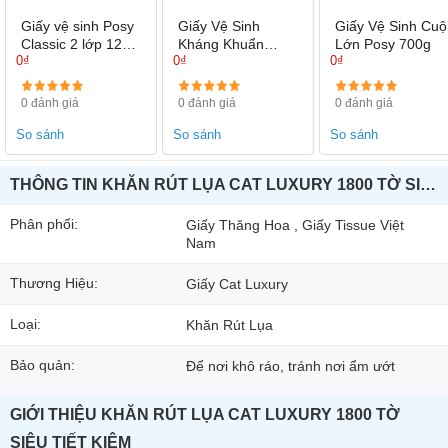
Giấy vệ sinh Posy
Giấy Vệ Sinh
Giấy Vệ Sinh Cuộ
Classic 2 lớp 12
Kháng Khuẩn
Lớn Posy 700g
0₫
0₫
0₫
cuộn/túi
POSY LUXURY 4
Lớp ,9 Cuộn/ Túi
0 đánh giá
0 đánh giá
0 đánh giá
So sánh
So sánh
So sánh
THÔNG TIN KHĂN RÚT LỤA CAT LUXURY 1800 TỜ SIÊU TIẾT KIỆM
Phân phối:
Giấy Thăng Hoa , Giấy Tissue Việt
Nam
Thương Hiệu:
Giấy Cat Luxury
Loại:
Khăn Rút Lụa
Bảo quản:
Để nơi khô ráo, tránh nơi ẩm ướt
GIỚI THIỆU KHĂN RÚT LỤA CAT LUXURY 1800 TỜ
SIÊU TIẾT KIỆM