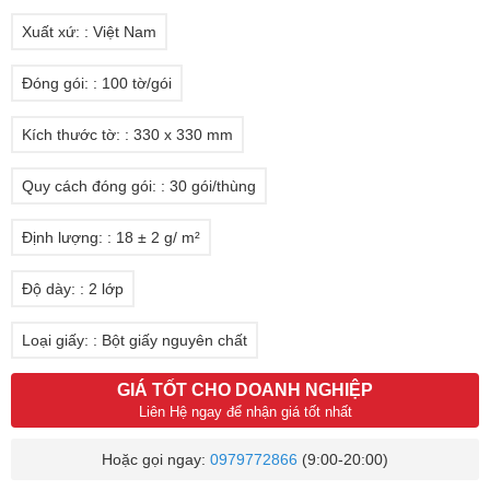
Xuất xứ: : Việt Nam
Đóng gói: : 100 tờ/gói
Kích thước tờ: : 330 x 330 mm
Quy cách đóng gói: : 30 gói/thùng
Định lượng: : 18 ± 2 g/ m²
Độ dày: : 2 lớp
Loại giấy: : Bột giấy nguyên chất
GIÁ TỐT CHO DOANH NGHIỆP
Liên Hệ ngay để nhận giá tốt nhất
Hoặc gọi ngay:
0979772866
(9:00-20:00)