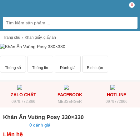
0
Trang chủ
Khăn giấy, giấy ăn
Thông số
Thông tin
Đánh giá
Bình luận
ZALO CHÁT
FACEBOOK
HOTLINE
0979.772.866
MESSENGER
0979772866
Khăn Ăn Vuông Posy 330×330
0 đánh giá
Liên hệ