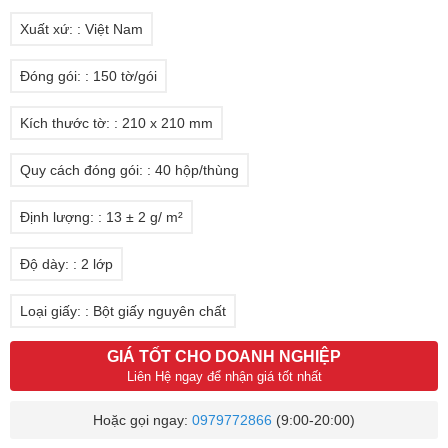
Xuất xứ: : Việt Nam
Đóng gói: : 150 tờ/gói
Kích thước tờ: : 210 x 210 mm
Quy cách đóng gói: : 40 hộp/thùng
Định lượng: : 13 ± 2 g/ m²
Độ dày: : 2 lớp
Loại giấy: : Bột giấy nguyên chất
GIÁ TỐT CHO DOANH NGHIỆP
Liên Hệ ngay để nhận giá tốt nhất
Hoặc gọi ngay:
0979772866
(9:00-20:00)