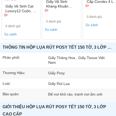
Giấy Vệ Sinh
Cấp Corolex 4 Lớ
0₫
Giấy Vệ Sinh Cat
Kháng Khuẩn
Green Saving
0₫
Luxury12 Cuộn, 3
POSY LUXURY 4
0₫
Lớp Không Lõi,
Lớp ,9 Cuộn/ Túi
0 đánh giá
Hàng Cao Cấp
0 đánh giá
Mềm Mịn Dai
So sánh
0 đánh giá
So sánh
So sánh
THÔNG TIN HỘP LỤA RÚT POSY TẾT 150 TỜ, 3 LỚP CAO CẤP
Phân phối:
Giấy Thăng Hoa , Giấy Tissue Việt
Nam
Thương Hiệu:
Giấy Posy
Loại:
Giấy Rút Lụa
Bảo quản:
Để nơi khô ráo, tránh nơi ẩm ướt
GIỚI THIỆU HỘP LỤA RÚT POSY TẾT 150 TỜ, 3 LỚP
CAO CẤP