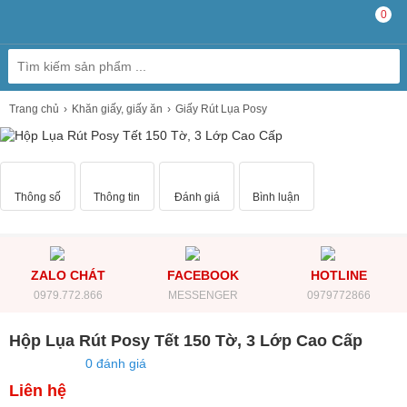
0
Trang chủ
Khăn giấy, giấy ăn
Giấy Rút Lụa Posy
Thông số
Thông tin
Đánh giá
Bình luận
ZALO CHÁT
FACEBOOK
HOTLINE
0979.772.866
MESSENGER
0979772866
Hộp Lụa Rút Posy Tết 150 Tờ, 3 Lớp Cao Cấp
0 đánh giá
Liên hệ