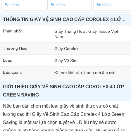
So sánh
So sánh
So sánh
THÔNG TIN GIẤY VỆ SINH CAO CẤP COROLEX 4 LỚP GREEN SAVING
Phân phối:
Giấy Thăng Hoa , Giấy Tissue Việt
Nam
Thương Hiệu:
Giấy Corelex
Loại:
Giấy Vệ SInh
Bảo quản:
Để nơi khô ráo, tránh nơi ẩm ướt
GIỚI THIỆU GIẤY VỆ SINH CAO CẤP COROLEX 4 LỚP
GREEN SAVING
Nếu bạn cần chọn một loại giấy vệ sinh thực sự có chất
lượng cao thì Giấy Vệ Sinh Cao Cấp Corelex 4 Lớp Green
Saving là một sự lựa chọn tuyệt vời. Điều này sẽ được
chứng minh bằng những thông tin dưới đây. Hy vọng nó sẽ