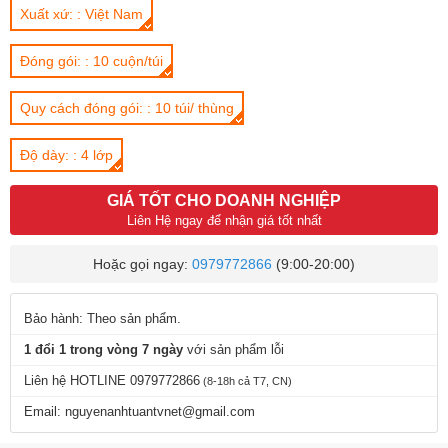
Xuất xứ: : Việt Nam
Đóng gói: : 10 cuộn/túi
Quy cách đóng gói: : 10 túi/ thùng
Độ dày: : 4 lớp
GIÁ TỐT CHO DOANH NGHIỆP
Liên Hệ ngay để nhận giá tốt nhất
Hoặc gọi ngay:
0979772866
(9:00-20:00)
Bảo hành: Theo sản phẩm.
1 đổi 1 trong vòng 7 ngày
với sản phẩm lỗi
Liên hệ HOTLINE 0979772866
(8-18h cả T7, CN)
Email: nguyenanhtuantvnet@gmail.com