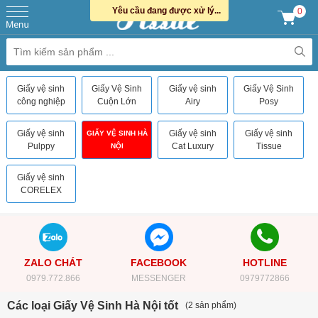
Yêu cầu đang được xử lý...
0
Giấy vệ sinh
Giấy Vệ Sinh
Giấy vệ sinh
Giấy Vệ Sinh
công nghiệp
Cuộn Lớn
Airy
Posy
Giấy vệ sinh
Giấy vệ sinh
Giấy vệ sinh
GIẤY VỆ SINH HÀ
Pulppy
Cat Luxury
Tissue
NỘI
Giấy vệ sinh
CORELEX
ZALO CHÁT
FACEBOOK
HOTLINE
0979.772.866
MESSENGER
0979772866
Các loại Giấy Vệ Sinh Hà Nội tốt
(2 sản phẩm)