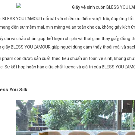
n BLESS YOU L'AMOUR nổi bật với nhiều ưu điểm vượt trội, đáp ứng tố
mang đến sự mềm mại, mịn màng và an toàn cho da, không gây kích ứ
y dài và chắc chắn giúp tiết kiệm chi phí và thời gian thay giấy, đồng th
a giấy BLESS YOU L'AMOUR giúp người dùng cảm thấy thoải mái và sạc
 phẩm còn được sản xuất theo tiêu chuẩn an toàn vệ sinh, không chứa 
c. Sự kết hợp hoàn hảo giữa chất lượng và giá trị của BLESS YOU L'A
less You Silk