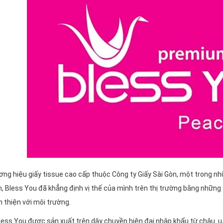
ơng hiệu giấy tissue cao cấp thuộc Công ty Giấy Sài Gòn, một trong n
, Bless You đã khẳng định vị thế của mình trên thị trường bằng những
n thiện với môi trường.
ess You được sản xuất trên dây chuyền hiện đại nhập khẩu từ châu u,