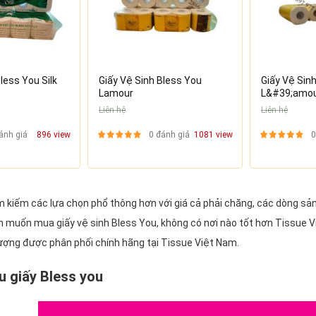
less You Silk
Giấy Vệ Sinh Bless You
Giấy Vệ Sin
Lamour
L&#39;amour
Liên hệ
Liên hệ
ánh giá
896 view
0 đánh giá
1081 view
0
 kiếm các lựa chọn phổ thông hơn với giá cả phải chăng, các dòng sản 
ạn muốn mua giấy vệ sinh Bless You, không có nơi nào tốt hơn Tissue 
lượng được phân phối chính hãng tại Tissue Việt Nam.
u giấy Bless you