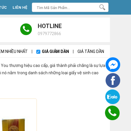
TỨC
LIÊN HỆ
HOTLINE
0979772866
M NHIỀU NHẤT
|
GIÁ GIẢM DẦN
|
GIÁ TĂNG DẦN
ss You thương hiệu cao cấp, giá thành phải chăng là sự lựa
 nó nằm trong danh sách những loại giấy vệ sinh cao