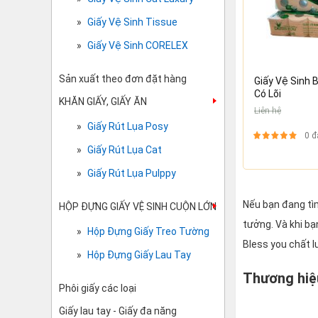
Giấy Vệ Sinh Tissue
Giấy Vệ Sinh CORELEX
Sản xuất theo đơn đặt hàng
Giấy Vệ Sinh B
Có Lõi
KHĂN GIẤY, GIẤY ĂN
Liên hệ
Giấy Rút Lụa Posy
0 đ
Giấy Rút Lụa Cat
Giấy Rút Lụa Pulppy
Nếu bạn đang tìm
HỘP ĐỰNG GIẤY VỆ SINH CUỘN LỚN
tưởng. Và khi b
Hộp Đựng Giấy Treo Tường
Bless you chất 
Hộp Đựng Giấy Lau Tay
Thương hiệ
Phôi giấy các loại
Giấy lau tay - Giấy đa năng