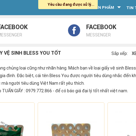
Yêu cầu đang được xử lý...
SẢN PHẨM
HOME
TIN 
FACEBOOK
FACEBOOK
MESSENGER
MESSENGER
ẤY VỆ SINH BLESS YOU TỐT
Sắp xếp:
XE
g chủng loại cũng như nhãn hàng. Mách bạn về loại giấy vệ sinh Ble
a đình. Đặc biệt, cái tên Bless You được người tiêu dùng nhắc đến khi
 mà người tiêu dùng Việt Nam rất yêu thích.
p TUẤN GIẤY : 0979.772.866 - để có báo giá đại lý tốt nhất việt nam.