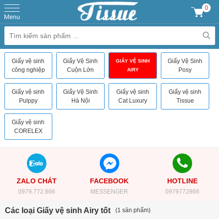
0
Giấy vệ sinh
Giấy Vệ Sinh
Giấy Vệ Sinh
GIẤY VỆ SINH
công nghiệp
Cuộn Lớn
Posy
AIRY
Giấy vệ sinh
Giấy Vệ Sinh
Giấy vệ sinh
Giấy vệ sinh
Pulppy
Hà Nội
Cat Luxury
Tissue
Giấy vệ sinh
CORELEX
ZALO CHÁT
FACEBOOK
HOTLINE
0979.772.866
MESSENGER
0979772866
Các loại Giấy vệ sinh Airy tốt
(1 sản phẩm)