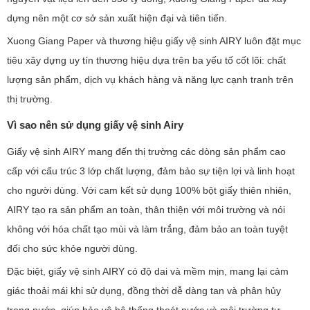
dựng nên một cơ sở sản xuất hiện đại và tiên tiến.
Xuong Giang Paper và thương hiệu giấy vệ sinh AIRY luôn đặt mục
tiêu xây dựng uy tín thương hiệu dựa trên ba yếu tố cốt lõi: chất
lượng sản phẩm, dịch vụ khách hàng và năng lực cạnh tranh trên
thị trường.
Vì sao nên sử dụng giấy vệ sinh Airy
Giấy vệ sinh AIRY mang đến thị trường các dòng sản phẩm cao
cấp với cấu trúc 3 lớp chất lượng, đảm bảo sự tiện lợi và linh hoạt
cho người dùng. Với cam kết sử dụng 100% bột giấy thiên nhiên,
AIRY tạo ra sản phẩm an toàn, thân thiện với môi trường và nói
không với hóa chất tạo mùi và làm trắng, đảm bảo an toàn tuyệt
đối cho sức khỏe người dùng.
Đặc biệt, giấy vệ sinh AIRY có độ dai và mềm mịn, mang lại cảm
giác thoải mái khi sử dụng, đồng thời dễ dàng tan và phân hủy
trong nước, giúp bảo vệ hệ thống thoát nước và môi trường tự