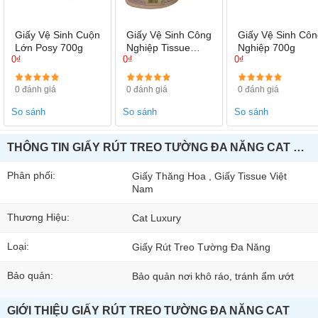
Giấy Vệ Sinh Cuộn
Giấy Vệ Sinh Công
Giấy Vệ Sinh Côn
Lớn Posy 700g
Nghiệp Tissue
Nghiệp 700g
0₫
0₫
0₫
700g
0 đánh giá
0 đánh giá
0 đánh giá
So sánh
So sánh
So sánh
THÔNG TIN GIẤY RÚT TREO TƯỜNG ĐA NĂNG CAT XANH
Phân phối:
Giấy Thăng Hoa , Giấy Tissue Việt
Nam
Thương Hiệu:
Cat Luxury
Loại:
Giấy Rút Treo Tường Đa Năng
Bảo quản:
Bảo quản nơi khô ráo, tránh ẩm ướt
GIỚI THIỆU GIẤY RÚT TREO TƯỜNG ĐA NĂNG CAT