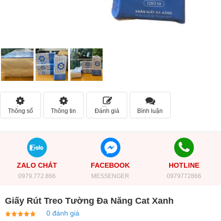
Thông số
Thông tin
Đánh giá
Bình luận
ZALO CHÁT
FACEBOOK
HOTLINE
0979.772.866
MESSENGER
0979772866
Giấy Rút Treo Tường Đa Năng Cat Xanh
0 đánh giá