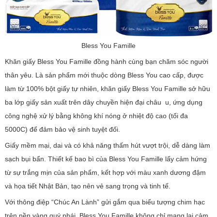
Bless You Famille
Khăn giấy Bless You Famille đồng hành cùng bạn chăm sóc người
thân yêu. Là sản phẩm mới thuộc dòng Bless You cao cấp, được
làm từ 100% bột giấy tự nhiên, khăn giấy Bless You Famille sở hữu
ba lớp giấy sản xuất trên dây chuyền hiện đại châu u, ứng dụng
công nghệ xử lý bằng không khí nóng ở nhiệt độ cao (tối đa
5000C) để đảm bảo vệ sinh tuyệt đối.
Giấy mềm mại, dai và có khả năng thấm hút vượt trội, dễ dàng làm
sạch bụi bẩn. Thiết kế bao bì của Bless You Famille lấy cảm hứng
từ sự trắng mịn của sản phẩm, kết hợp với màu xanh dương đậm
và họa tiết Nhật Bản, tạo nên vẻ sang trọng và tinh tế.
Với thông điệp “Chúc An Lành” gửi gắm qua biểu tượng chim hạc
trên nền vàng quý phái, Bless You Famille không chỉ mang lại cảm