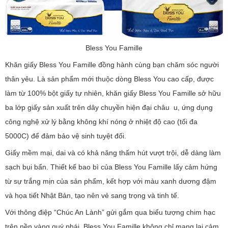
Bless You Famille
Khăn giấy Bless You Famille đồng hành cùng bạn chăm sóc người
thân yêu. Là sản phẩm mới thuộc dòng Bless You cao cấp, được
làm từ 100% bột giấy tự nhiên, khăn giấy Bless You Famille sở hữu
ba lớp giấy sản xuất trên dây chuyền hiện đại châu u, ứng dụng
công nghệ xử lý bằng không khí nóng ở nhiệt độ cao (tối đa
5000C) để đảm bảo vệ sinh tuyệt đối.
Giấy mềm mại, dai và có khả năng thấm hút vượt trội, dễ dàng làm
sạch bụi bẩn. Thiết kế bao bì của Bless You Famille lấy cảm hứng
từ sự trắng mịn của sản phẩm, kết hợp với màu xanh dương đậm
và họa tiết Nhật Bản, tạo nên vẻ sang trọng và tinh tế.
Với thông điệp “Chúc An Lành” gửi gắm qua biểu tượng chim hạc
trên nền vàng quý phái, Bless You Famille không chỉ mang lại cảm